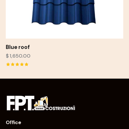
Blue roof
$
1,650.00
Valutato
5.00
su 5
Office