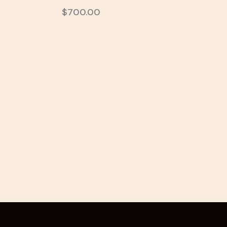
$
700.00