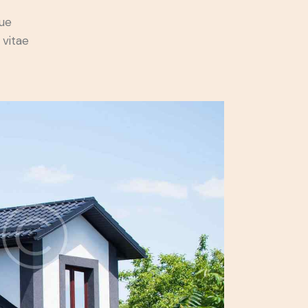
ue
 vitae