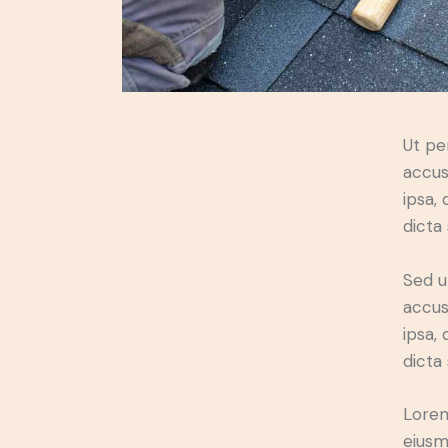
Ut pe
accus
ipsa,
dicta
Sed u
accus
ipsa,
dicta
Lorem
eiusm