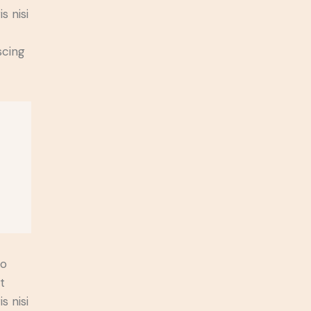
s nisi
scing
do
t
s nisi