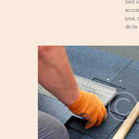
Sed u
accus
ipsa,
dicta 