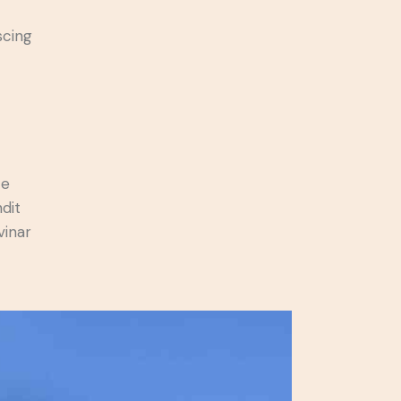
scing
e
ce
ndit
vinar