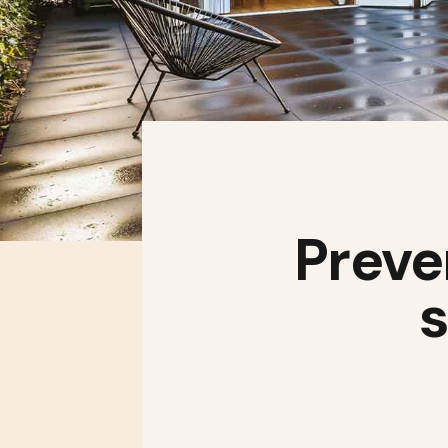
Preve
s