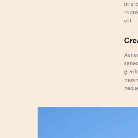
ut al
repre
elit.
Cre
Aenea
senec
gravid
maxim
neque