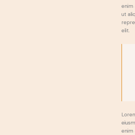
enim 
ut al
repre
elit.
Lorem
eiusm
enim 