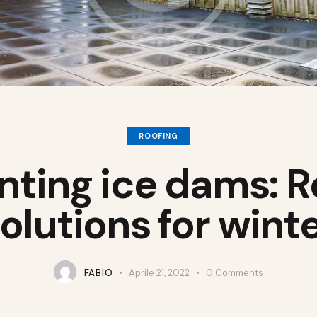
ROOFING
nting ice dams: R
olutions for wint
FABIO
Aprile 21, 2022
0
Comments