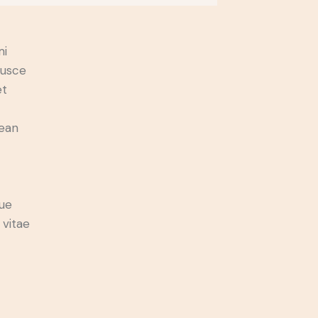
mi
Fusce
et
nean
ue
 vitae