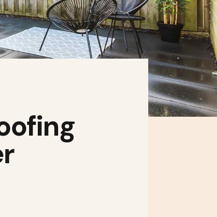
oofing
er