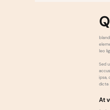
bland
eleme
leo li
Sed u
accus
ipsa,
dicta
At 