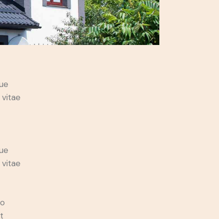
ue
 vitae
ue
 vitae
do
t