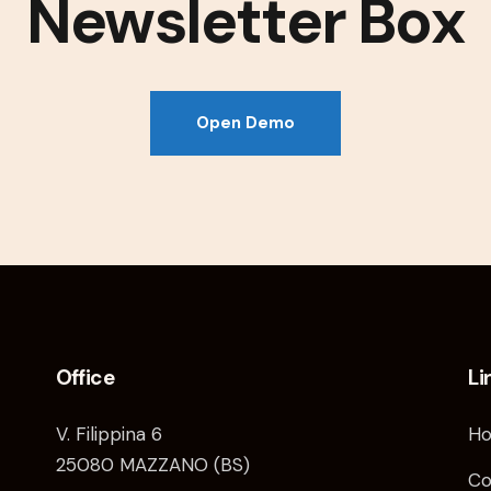
Newsletter Box
Open Demo
Office
Li
V. Filippina 6
H
25080 MAZZANO (BS)
Co