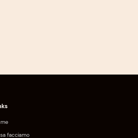
nks
ome
sa facciamo