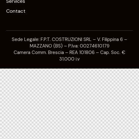
Services
Contact
Sede Legale: F.P.T. COSTRUZIONI SRL – V. Filippina 6 –
MAZZANO (BS) – P.Iva: 00274610179
Camera Comm. Brescia – REA 101806 – Cap. Soc. €
31.000 i.v